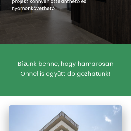
projekt könnyen áttekinthető és
nyomonkövethető.
Bízunk benne, hogy hamarosan
Önnel is együtt dolgozhatunk!