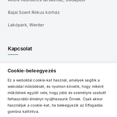
Bajai Szent Rókus kórház
Lakópark, Werder
Kapcsolat
emelkft@emelkft.hu
Cookie-beleegyezés
+36 79 326 830
Ez a weboldal cookie-kat használ, amelyek segítik a
weboldal működését, és nyomon követik, hogy miként
6500 Baja,
működnek együtt vele, hogy jobb és személyre szabott
Grauaug Ármin u. 2.B.
felhasználói élményt nyújthassunk Önnek. Csak akkor
használjuk a cookie-kat, ha beleegyezik az Elfogadás
gombra kattintva.