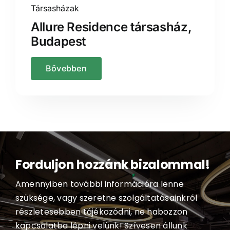
Társasházak
Allure Residence társasház,
Budapest
Bővebben
Forduljon hozzánk bizalommal!
Amennyiben további információra lenne
szüksége, vagy szeretne szolgáltatásainkról
részletesebben tájékozódni, ne habozzon
kapcsolatba lépni velünk! Szívesen állunk