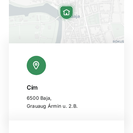
Cím
Leaflet
|
Map data ©
OpenStreetMap
contributors, ©
CARTO
6500 Baja,
Grauaug Ármin u. 2.B.