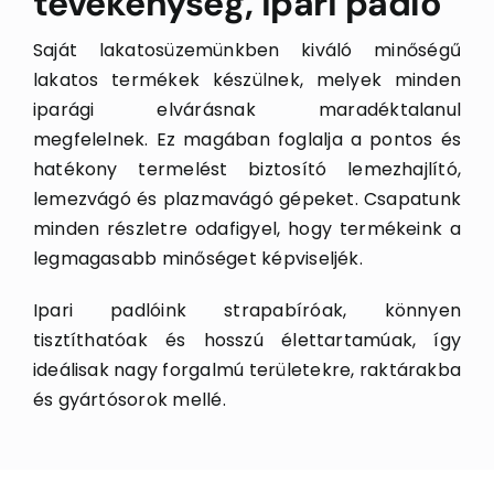
tevékenység, ipari padló
Saját lakatosüzemünkben kiváló minőségű
lakatos termékek készülnek, melyek minden
iparági elvárásnak maradéktalanul
megfelelnek. Ez magában foglalja a pontos és
hatékony termelést biztosító lemezhajlító,
lemezvágó és plazmavágó gépeket. Csapatunk
minden részletre odafigyel, hogy termékeink a
legmagasabb minőséget képviseljék.
Ipari padlóink strapabíróak, könnyen
tisztíthatóak és hosszú élettartamúak, így
ideálisak nagy forgalmú területekre, raktárakba
és gyártósorok mellé.