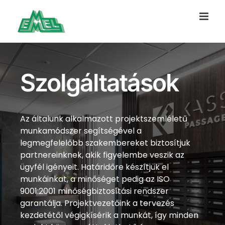
Kihagyás
Szolgáltatások
Az általunk alkalmazott projektszemléletű
munkamódszer segítségével a
legmegfelelőbb szakembereket biztosítjuk
partnereinknek, akik figyelembe veszik az
ügyfél igényeit. Határidőre készítjük el
munkáinkat, a minőséget pedig az ISO
9001:2001 minőségbiztosítási rendszer
garantálja. Projektvezetőink a tervezés
kezdetétől végigkísérik a munkát, így minden