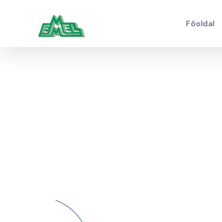
Kihagyás
Főoldal