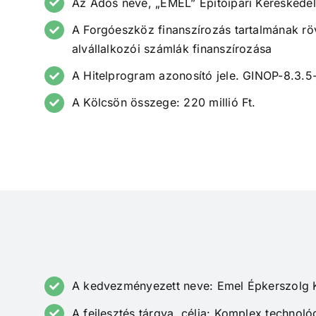
Az Adós neve, „EMEL” Építőipari Kereskedelm
A Forgóeszköz finanszírozás tartalmának r
alvállalkozói számlák finanszírozása
A Hitelprogram azonosító jele. GINOP-8.3.5-1
A Kölcsön összege: 220 millió Ft.
A kedvezményezett neve: Emel Épkerszolg K
A fejlesztés tárgya, célja: Komplex technológ