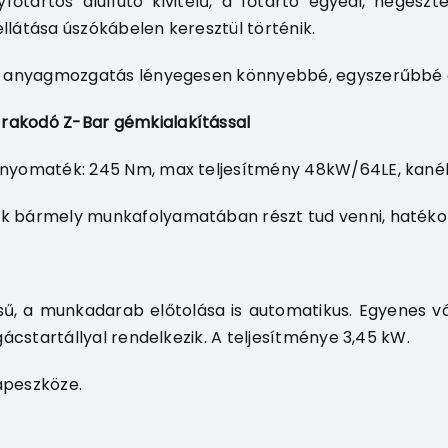
főtartós alulfutó kivitelű, a főtartó egyedi, hegesz
látása úszókábelen keresztül történik.
li anyagmozgatás lényegesen könnyebbé, egyszerűbbé 
rakodó Z-Bar gémkialakítással
 nyomaték: 245 Nm, max teljesítmény 48kW/64LE, kané
ek bármely munkafolyamatában részt tud venni, haték
ű, a munkadarab előtolása is automatikus. Egyenes vág
gácstartállyal rendelkezik. A teljesítménye 3,45 kW.
apeszköze.