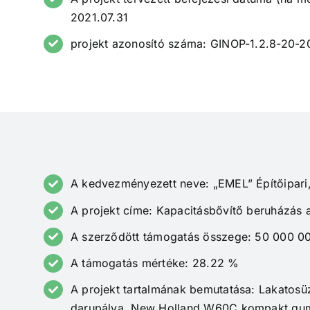
2021.07.31
projekt azonosító száma: GINOP-1.2.8-20-
A kedvezményezett neve: „EMEL” Építőipari,
A projekt címe: Kapacitásbővítő beruházás 
A szerződött támogatás összege: 50 000 00
A támogatás mértéke: 28.22 %
A projekt tartalmának bemutatása: Lakatos
darupálya, New Holland W60C kompakt gumi