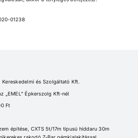
2020-01238
 Kereskedelmi és Szolgáltató Kft.
az „EMEL” Épkerszolg Kft-nél
0 Ft
üzem építése, CXTS 5t/17m típusú híddaru 30m
kerekes rakodó Z-Bar gémkialakítással,