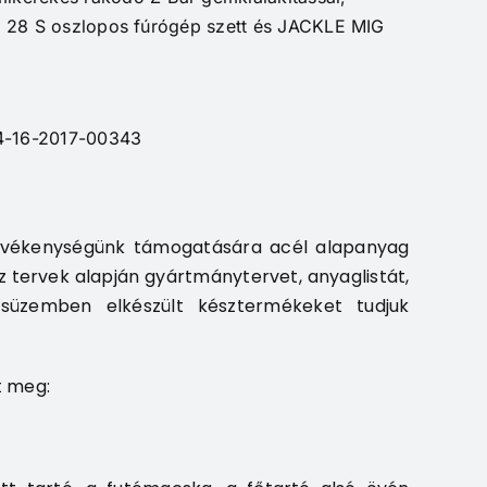
 28 S oszlopos fúrógép szett és JACKLE MIG
-4-16-2017-00343
 tevékenységünk támogatására acél alapanyag
z tervek alapján gyártmánytervet, anyaglistát,
osüzemben elkészült késztermékeket tudjuk
t meg: