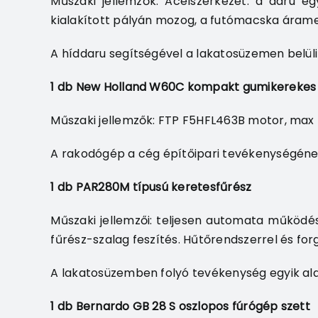
Műszaki jellemzők: Acélszerkezet: a daru egy
kialakított pályán mozog, a futómacska áramel
A híddaru segítségével a lakatosüzemen belü
1 db New Holland W60C kompakt gumikerekes 
Műszaki jellemzők: FTP F5HFL463B motor, max
A rakodógép a cég építőipari tevékenységén
1 db PAR280M típusú keretesfűrész
Műszaki jellemzői: teljesen automata működés
fűrész-szalag feszítés. Hűtőrendszerrel és for
A lakatosüzemben folyó tevékenység egyik al
1 db Bernardo GB 28 S oszlopos fúrógép szett