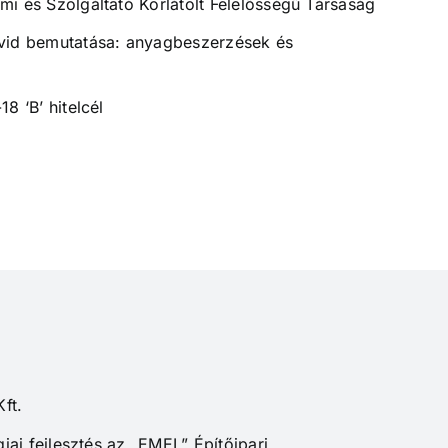
i és Szolgáltató Korlátolt Felelősségű Társaság
övid bemutatása: anyagbeszerzések és
8 ‘B’ hitelcél
ft.
iai fejlesztés az „EMEL” Építőipari,