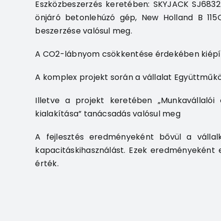
Eszközbeszerzés keretében: SKYJACK SJ6832 
önjáró betonlehúzó gép, New Holland B 115
beszerzése valósul meg.
A CO2-lábnyom csökkentése érdekében kiépíté
A komplex projekt során a vállalat Együttműkö
Illetve a projekt keretében „Munkavállalói é
kialakítása” tanácsadás valósul meg
A fejlesztés eredményeként bővül a vállal
kapacitáskihasználást. Ezek eredményeként e
érték.