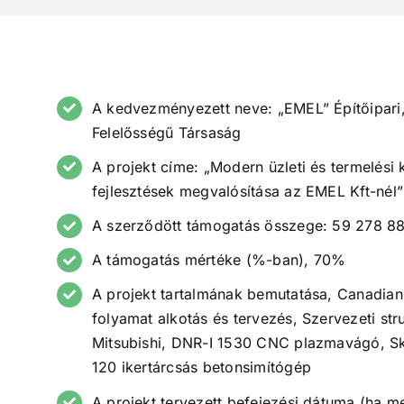
A kedvezményezett neve: „EMEL” Építőipari, 
Felelősségű Társaság
A projekt címe: „Modern üzleti és termelési
fejlesztések megvalósítása az EMEL Kft-nél”
A szerződött támogatás összege: 59 278 88
A támogatás mértéke (%-ban), 70%
A projekt tartalmának bemutatása, Canadian
folyamat alkotás és tervezés, Szervezeti st
Mitsubishi, DNR-I 1530 CNC plazmavágó, Sk
120 ikertárcsás betonsimítógép
A projekt tervezett befejezési dátuma (ha m