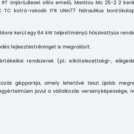
RT önjáró,diesel ollós emelő, Manitou Mc 25-2 2 ke
C TC kotró-rakodó ITR UNH77 hidraulikus bontókalap
sre kerül egy 64 kW teljesítményű hőszivattyús rends
dés fejlesztéstréninget is megvalósít.
rtékelési rendszerek (pl.: elkötelezettségi-, eléged
kozás gépparkja, amely lehetővé teszi újabb megren
gyértelműen javul a vállalkozás versenyképessége, n