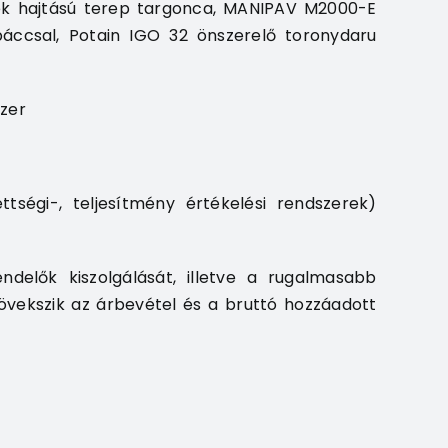
rék hajtású terep targonca, MANIPAV M2000-E
áccsal, Potain IGO 32 önszerelő toronydaru
zer
ettségi-, teljesítmény értékelési rendszerek)
delők kiszolgálását, illetve a rugalmasabb
övekszik az árbevétel és a bruttó hozzáadott