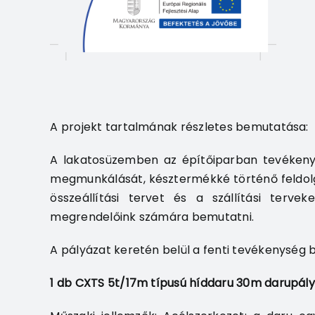
A projekt tartalmának részletes bemutatása:
A lakatosüzemben az építőiparban tevékenyk
megmunkálását, késztermékké történő feldolgoz
összeállítási tervet és a szállítási ter
megrendelőink számára bemutatni.
A pályázat keretén belül a fenti tevékenység
1 db CXTS 5t/17m típusú híddaru 30m darupál