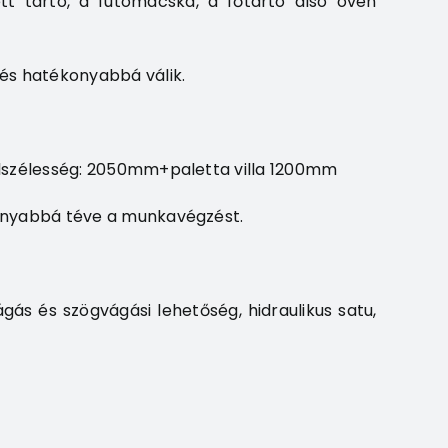
tett tartó, a futómacska, a főtartó alsó övén
és hatékonyabbá válik.
lszélesség: 2050mm+paletta villa 1200mm
onyabbá téve a munkavégzést.
ás és szögvágási lehetőség, hidraulikus satu,