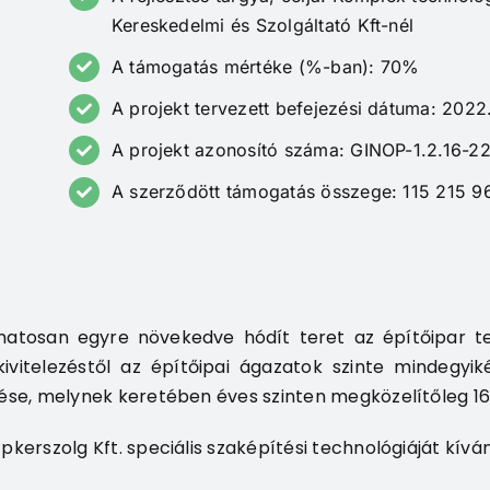
Kereskedelmi és Szolgáltató Kft-nél
A támogatás mértéke (%-ban): 70%
A projekt tervezett befejezési dátuma: 2022.
A projekt azonosító száma: GINOP-1.2.16-
A szerződött támogatás összege: 115 215 9
matosan egyre növekedve hódít teret az építőipar te
álkivitelezéstől az építőipai ágazatok szinte mindegy
tése, melynek keretében éves szinten megközelítőleg 165
pkerszolg Kft. speciális szaképítési technológiáját kívá