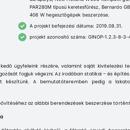
PAR280M típusú keretesfűrész, Bernardo GB
406 W hegesztőgépek beszerzése.
A projekt befejezési dátuma: 2019.08.31.
projekt azonosító száma: GINOP-1.2.3-8-3
edő ügyfeleink részére, valamint saját kivitelezési
ását fogjuk végezni. Az irodában statikai – és építés
veket készítünk. A bemutatóteremben pedig a lakat
 bővítéséhez az alábbi berendezések beszerzése történ
ya