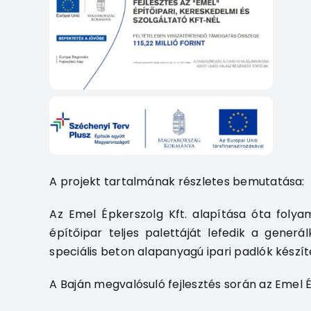
A projekt tartalmának részletes bemutatása:
Az Emel Épkerszolg Kft. alapítása óta folya
építőipar teljes palettáját lefedik a gener
speciális beton alapanyagú ipari padlók készí
A Baján megvalósuló fejlesztés során az Emel É