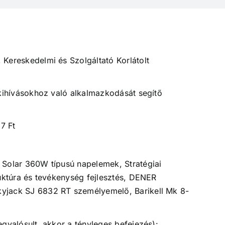
Kereskedelmi és Szolgáltató Korlátolt
 kihívásokhoz való alkalmazkodását segítő
7 Ft
 Solar 360W típusú napelemek, Stratégiai
ruktúra és tevékenység fejlesztés, DENER
yjack SJ 6832 RT személyemelő, Barikell Mk 8-
egvalósult, akkor a tényleges befejezés):