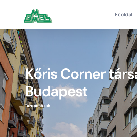
Kihagyás
Főoldal
Kőris Corner társ
Budapest
Társasházak