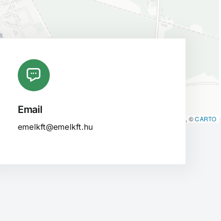
Email
Leaflet
|
Map data ©
OpenStreetMap
contributors, ©
CARTO
emelkft@emelkft.hu