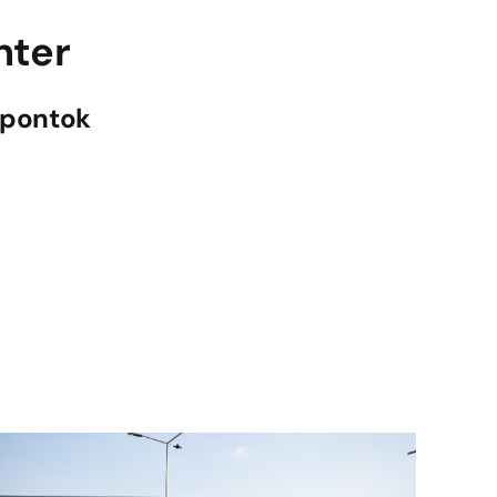
nter
zpontok