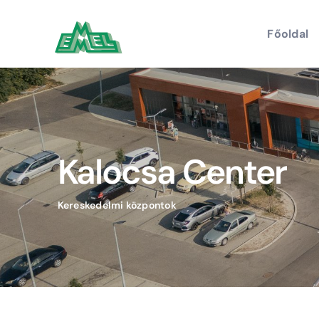
Kihagyás
Főoldal
Kalocsa Center
Kereskedelmi központok