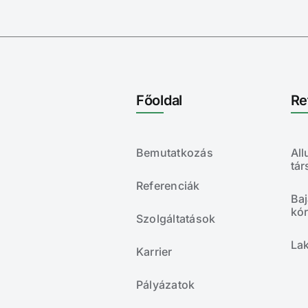
Főoldal
Re
Bemutatkozás
All
tá
Referenciák
Baj
kó
Szolgáltatások
La
Karrier
Pályázatok