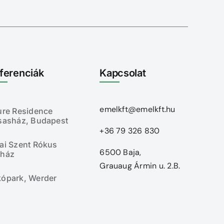
ferenciák
Kapcsolat
emelkft@emelkft.hu
ure Residence
rsasház, Budapest
+36 79 326 830
ai Szent Rókus
6500 Baja,
rház
Grauaug Ármin u. 2.B.
kópark, Werder