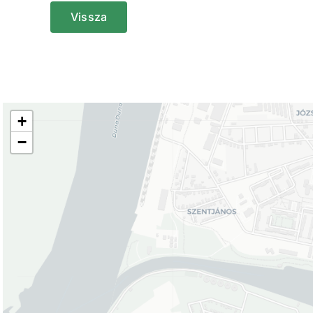
Vissza
+
−